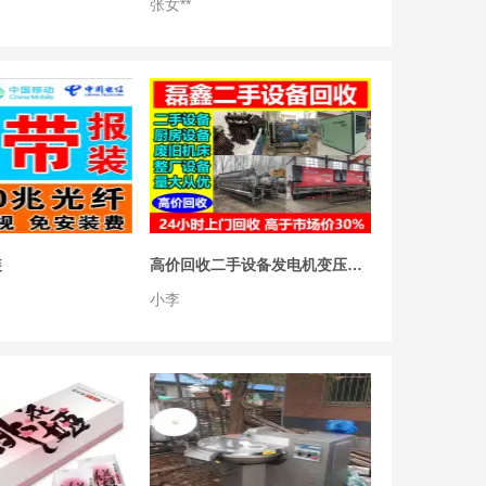
张女**
二手装载机二手50铲车二手30 50装载机
张小姐
06-01
收购二手食品设备，烟熏炉，拌馅机，绞肉机，砍排机，锯骨机，真空和面机
全国上门回收
08-17
万鹏机械-矿山机械直销-砂石处理设备-筒筛、洗砂机、输送机，振动筛，移动破碎机，无轴筛沙机、脱水筛直销
宋经理
装
高价回收二手设备发电机变压器⭐旧机床废旧设备铜铁铝回收工厂设备整体打包
6小时
会员2年
小李
宜昌高价回收各种型号二手挤出机、二手管材生产线
同城高价回收
07-05
急转二手不锈钢反应釜储存罐冷凝器离心机压滤机蒸发器
王经理