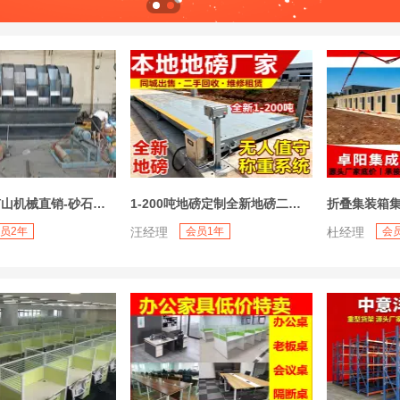
万鹏机械-矿山机械直销-砂石处理设备-筒筛、洗砂机、输送机，振动筛，移动破碎机，无轴筛沙机、脱水筛直销
1-200吨地磅定制全新地磅二手地磅电子汽车衡出售无人值守系统，二手地磅出售，全新地磅出售，地磅出租，地磅维修，地磅安装，皮带秤吊钩秤铲车秤，工业称重衡器
员2年
汪经理
会员1年
杜经理
会