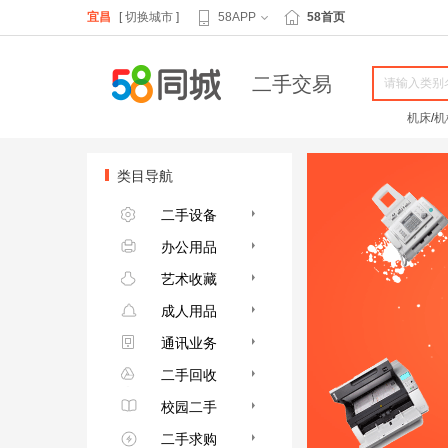
宜昌
[
切换城市
]
58APP
58首页
二手交易
机床
/
机
类目导航
二手设备
办公用品
艺术收藏
成人用品
通讯业务
二手回收
校园二手
二手求购