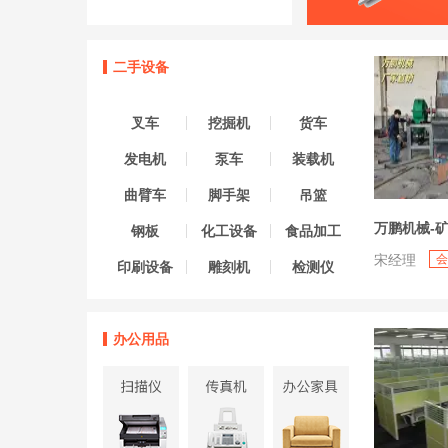
二手设备
叉车
挖掘机
货车
发电机
泵车
装载机
曲臂车
脚手架
吊篮
钢板
化工设备
食品加工
宋经理
会
印刷设备
雕刻机
检测仪
办公用品