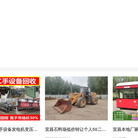
高价回收二手设备发电机变压器⭐旧机床废旧设备铜铁铝回收工厂设备整体打包
宜昌石料场低价转让个人50二手铲车柳工二手装载机龙工50个人二手装载机