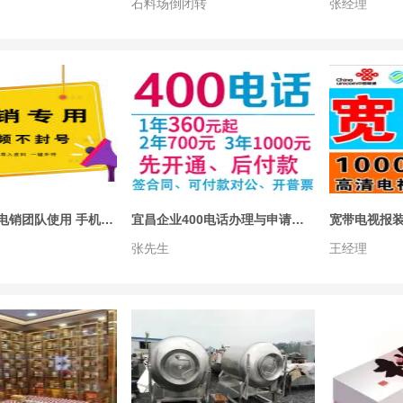
石料场倒闭转
张经理
白名单适合电销团队使用 手机+电脑端拨号方便
宜昌企业400电话办理与申请，年360元，开通后付款
宽带电视报
张先生
王经理