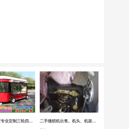
因有其他发展，新的1万多，现忍痛低价出售一套摇滚烤箱，九成新，长2米，
向先生
4小时
（宜昌本地老酒回收）随时上门收购，报价真实可靠
张经理
4小时
商用双灶抽油烟机
小马哥
4小时
低价转让工地搅拌机两台化粪池一个
蔡先生
4小时
整场设备回收｜二手机床回收｜车床回收｜磨床回收｜铣床回收｜加工中心回收
机床回收
宜昌本地厂家专业定制三轮四轮多功能小吃车摆摊车炸串车熟食策划早餐车移动餐车美食车奶茶车冷饮车
二手缝纫机出售。机头、机架、配件齐全。可以直接使用。
01-31