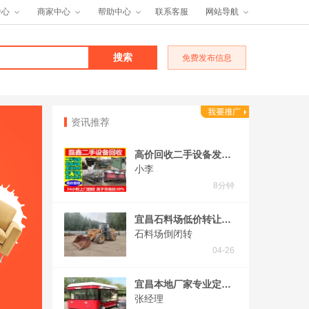
中心
商家中心
帮助中心
联系客服
网站导航
免费发布信息
资讯推荐
高价回收二手设备发电机变压器⭐旧机床废旧设备铜铁铝回收工厂设备整体打包
小李
8分钟
宜昌石料场低价转让个人50二手铲车柳工二手装载机龙工50个人二手装载机
石料场倒闭转
04-26
宜昌本地厂家专业定制三轮四轮多功能小吃车摆摊车炸串车熟食策划早餐车移动餐车美食车奶茶车冷饮车
张经理