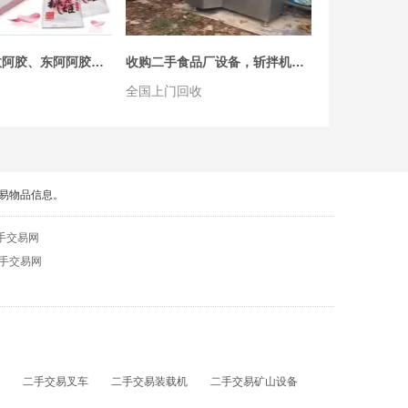
11-01
1-200吨地磅定制全新地磅二手地磅电子汽车衡出售无人值守系统，二手地磅出售，全新地磅出售，地磅出租，地磅维修，地磅安装，皮带秤吊钩秤铲车秤，工业称重衡器
二手礼品回收阿胶、东阿阿胶、福牌阿胶、美容保健品、茅台、白酒、购物卡
收购二手食品厂设备，斩拌机，杀菌锅，滚揉机，夹层锅，包装机，灌肠机
汪经理
04-26
会员1年
全国上门回收
折叠集装箱集装箱房租赁出租出售工地临时住人集装箱房丨打包箱租售折叠集装箱房丨彩钢房活动板房移动厕所移动岗亭太空舱平板箱焊接箱丨集装箱宿舍活动房K式活动板
杜经理
07-26
会员1年
易物品信息。
出售回收二手塑料托盘，重型仓储货架，高位货架，堆垛架，周转筐，冷库架子、保温箱，巧固架，塑料筐，折叠筐，铁耳筐，超市购物车购物筐，地牛、仓储物资设备
王先生
手交易网
06-08
手交易网
（咨询就给高价）整场设备回收，二手机床设备回收，数控车床回收，镗床回收
本市高价回收
12-22
二手交易叉车
二手交易装载机
二手交易矿山设备
宜昌同城回收二手木工设备木工机械封边机木工开料机冷压机木工雕刻机推台锯三排钻精密锯四面刨开料锯