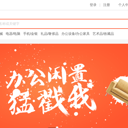
登录
|
注册
个人
械
电器
/
电脑
手机
/
金银
礼品
/
奢侈品
办公设备
/
办公家具
艺术品/收藏品