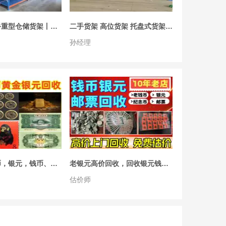
王生
3小时
二手货架二手重型仓储货架丨仓库货架物流货架超市货架丨板材式货架丨大型仓储货架丨高位货架重型货架丨快递货架汽配件货架丨阁楼货架丨横梁式货架
二手货架 高位货架 托盘式货架 家具板材货架
宜昌叉车出售合力3.5吨叉车 个人转让合力三吨半叉车 杭州叉车3吨
孙经理
王经理
4小时
宜昌低价转让自用二手叉车/合力叉车3吨/3.5吨二手叉车出售
罗女士
4小时
二手市场
红鑫
4小时
高价回收纸币，银元，钱币、纪念币、纪念钞、连体钞、铜钱、银元银锭，黄金，金条，袁大头，邮票，名表，奢侈品
老银元高价回收，回收银元钱币，银元收购，回收纸币，老钱币回收，龙洋回收，纪念币、纪念钞、连体钞、铜钱、银元银锭，黄金回收，袁大头小头回收，邮票回收，老物件回收
估价师
智能高效风冷冷藏柜
邓女士
4小时