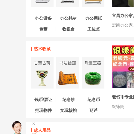
办公设备
办公耗材
办公用纸
宏凯办公家
色带
收银台
工位桌
艺术收藏
钱币/票证
纪念钞
纪念币
银缘阁
把玩物件
文玩核桃
葫芦
×
成人用品