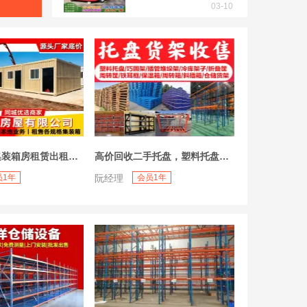
03-10
二手缝纫机出售。机头、机架、配件齐全。可以直接使用。
张女**
3小时
「不论成色新旧」本地二手叉车回收柴油叉车回收电动叉车回收电动堆高车回收上门回收叉车电动叉车内燃叉车合力叉车杭州叉车回收回收丰田叉车回收林德叉车回收各种叉车回收铲
李女士
05-06
折叠集装箱集装箱房租赁出租出售工地临时住人集装箱房丨打包箱租售折叠集装箱房丨彩钢房活动板房移动厕所移动岗亭太空舱平板箱焊接箱丨集装箱宿舍活动房K式活动板
高价回收二手托盘，塑料托盘，木托盘，铁托盘，重型货架，高位货架，仓储货架，巧固架，塑料筐，斜插箱，保温箱，错位筐，地牛叉车，折叠筐，折叠围板箱，塑胶卡板，垫仓板
因有其他发展，出售烧烤车一辆，抽风，净化，冰柜，烧烤炉一体！接手即可出
员1年
阮经理
会员1年
徐先生
4小时
工地停工急转个人二手挖掘机小松210
林经理
03-31
办公用品/设备