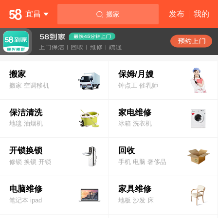

宜昌
发布
我的
搬家
搬家
保姆/月嫂
搬家 空调移机
钟点工 催乳师
保洁清洗
家电维修
地毯 油烟机
冰箱 洗衣机
开锁换锁
回收
修锁 换锁 开锁
手机 电脑 奢侈品
电脑维修
家具维修
笔记本 ipad
地板 沙发 床