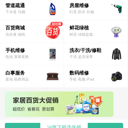
管道疏通
房屋维修
下水道 马桶
灯具 防水 补漏
百货商城
鲜花绿植
洗衣液 抽纸
鲜花 绿植盆栽
手机维修
洗衣/干洗/修鞋
电池 屏幕更换
干洗 皮具保养
白事服务
数码维修
墓地 殡葬用品
手机 电脑 iPad
58旗下精选保姆